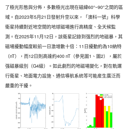
了極光形態與分佈，多數極光出現在磁緯60°~90°之間的區
域。自2023年5月21日發射升空以來，「澳科一號」科學
衛星持續對近地空間的地球磁場進行高精度、全天候監
測。在2025年11月12日，該衛星記錄到强烈的地磁暴，其
磁場擾動幅度較前一日激增數十倍：11日擾動約為10納特
（nT），而12日則高達約400 nT（參見圖1、圖2），屬於
强磁暴級別（G4級）。如此劇烈的地磁場變化，對在軌運
行衛星、地面電力設施、通信導航系統等可能産生廣泛而
嚴重的干擾。