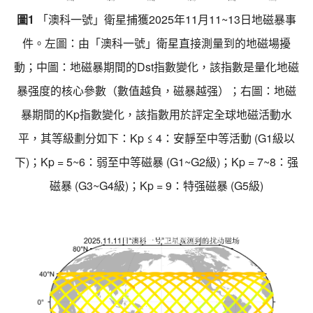
圖
1
「澳科一號」衛星捕獲2025年11月11~13日地磁暴事
件。左圖：由「澳科一號」衛星直接測量到的地磁場擾
動；中圖：地磁暴期間的Dst指數變化，該指數是量化地磁
暴强度的核心參數（數值越負，磁暴越强）；右圖：地磁
暴期間的Kp指數變化，該指數用於評定全球地磁活動水
平，其等級劃分如下：Kp ≤ 4：安靜至中等活動 (G1級以
下)；Kp = 5~6：弱至中等磁暴 (G1~G2級)；Kp = 7~8：强
磁暴 (G3~G4級)；Kp = 9：特强磁暴 (G5級)