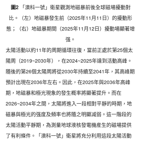
圖2
「澳科一號」衛星觀測地磁暴前後全球磁場擾動對
比。（左）地磁暴發生前（2025年11月11日）的擾動形
態；（右）地磁暴期間（2025年11月12日）擾動場顯著增
强。
太陽活動以約11年的周期循環往復，當前正處於第25個太
陽周（2019~2030年），在2024~2025年達到活動高峰。
隨後的第26個太陽周將從2030年持續至2041年，其高峰期
預計出現在2036年左右。因此，在2025年與2036年高峰
期，地磁暴和極光現象的發生概率將顯著提升。而在
2026~2034年之間，太陽將進入一段相對平靜的時期，地
磁暴與極光的强度及頻率也將隨之明顯减弱。這一階段的
太陽活動平靜期，為測量地球液核發電機産生的磁場提供
了有利條件。「澳科一號」衛星將充分利用這段太陽活動