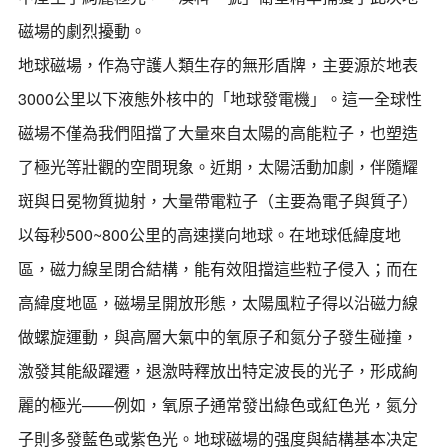
磁場的劇烈擾動。
地球磁場，作為守護人類生存的無形盾牌，主要源於地表
3000公里以下液態外核中的「地球發電機」。這一全球性
磁場不僅為我們阻擋了大量來自太陽的高能粒子，也塑造
了極光等壯觀的空間現象。近期，太陽活動加劇，伴隨耀
斑與日冕物質拋射，大量帶電粒子（主要為電子與質子）
以每秒500~800公里的高速撲向地球。在地球低緯度地
區，磁力線呈閉合結構，能有效阻擋這些粒子侵入；而在
高緯度地區，磁場呈開放形態，太陽風粒子得以沿磁力線
做螺旋運動，與高層大氣中的氧原子和氮分子發生碰撞，
激發其能級躍遷，退激時釋放出特定波長的光子，形成絢
麗的極光——例如，氧原子通常發出綠色或紅色光，氮分
子則多發藍色或紫色光。地球磁場的强度與結構基本决定