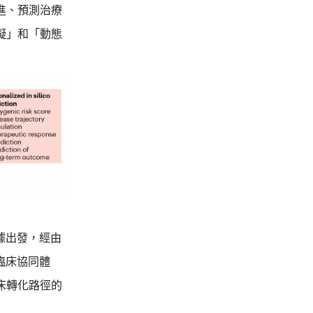
進、預測治療
擬」和「動態
據出發，經由
臨床協同體
床轉化路徑的