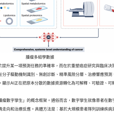
腫瘤多組學數據
限於提升某一項預測任務的準確率，而在於重塑癌症研究與臨床决
在分子驅動機制識別、無創診斷、精準風險分層、治療響應預測
，顯示AI正在把原本分散的數據資源轉化為可解釋、可驗證、可
腫瘤數字孿生」的概念框架。通俗而言，數字孿生就像患者在數
情走向和治療反應。具體方法是：基於大規模患者隊列訓練疾病