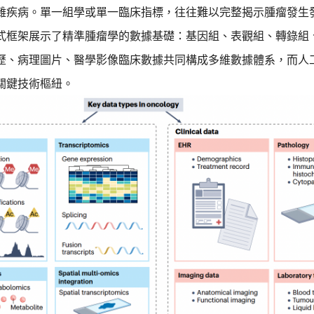
雜疾病。單一組學或單一臨床指標，往往難以完整揭示腫瘤發生
式框架展示了精準腫瘤學的數據基礎：基因組、表觀組、轉錄組
歷、病理圖片、醫學影像臨床數據共同構成多維數據體系，而人
關鍵技術樞紐。