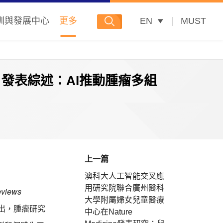
訓與發展中心
更多
EN
MUST
er 發表綜述：AI推動腫瘤多組
上一篇
澳科大人工智能交叉應
用研究院聯合廣州醫科
eviews
大學附屬婦女兒童醫療
指出，腫瘤研究
中心在Nature