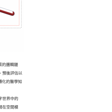
策的邏輯鏈
、預後評估以
轉化的醫學知
字世界中的
潜在空間模