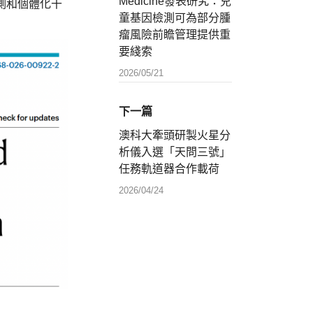
測和個體化干
Medicine發表研究：兒
童基因檢測可為部分腫
瘤風險前瞻管理提供重
要綫索
2026/05/21
下一篇
澳科大牽頭研製火星分
析儀入選「天問三號」
任務軌道器合作載荷
2026/04/24