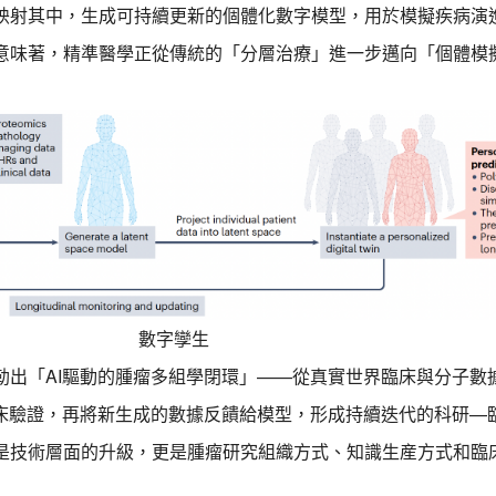
映射其中，生成可持續更新的個體化數字模型，用於模擬疾病演
意味著，精準醫學正從傳統的「分層治療」進一步邁向「個體模
數字孿生
勒出「AI驅動的腫瘤多組學閉環」——從真實世界臨床與分子數
臨床驗證，再將新生成的數據反饋給模型，形成持續迭代的科研—
是技術層面的升級，更是腫瘤研究組織方式、知識生産方式和臨