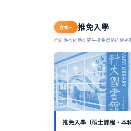
推免入學
方式一
面向獲得內地研究生推免資格的優秀
推免入學（碩士課程・本