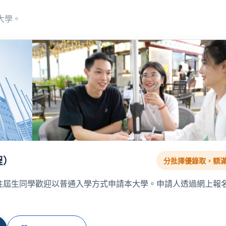
大學。
程）
分批擇優錄取，額
往屆生同學歡迎以普通入學方式申請本大學。申請人透過網上報