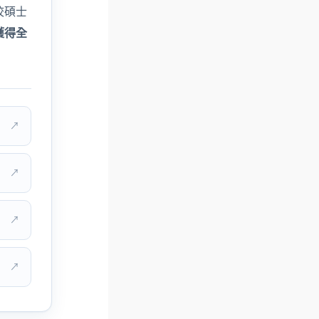
校碩士
學生宿舍
獲得全
線上註冊
新生報到
迎新活動
文件下載
新生歡迎會
新生錦囊
院所迎新會