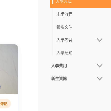
入學方式
招生活動
招生短片
申請流程
線上宣講
最新消息
報名文件
現場諮詢會
入學考試
宣講會
入學須知
考試指引
入學費用
考試大綱（碩士）
新生資訊
學費
考試大綱（博士）
報名費
新生日程
活津貼
獎助學金
新生手冊