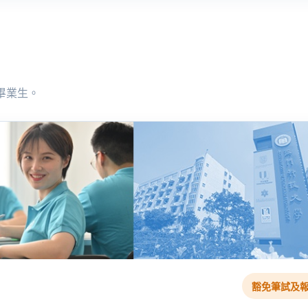
畢業生。
豁免筆試及