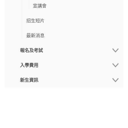
宣講會
招生短片
最新消息
報名及考試
入學費用
報名系統
新生資訊
重要日程
學費
入學方式
報名費
新生日程
申請流程
獎助學金
新生手冊
報名文件
學生宿舍