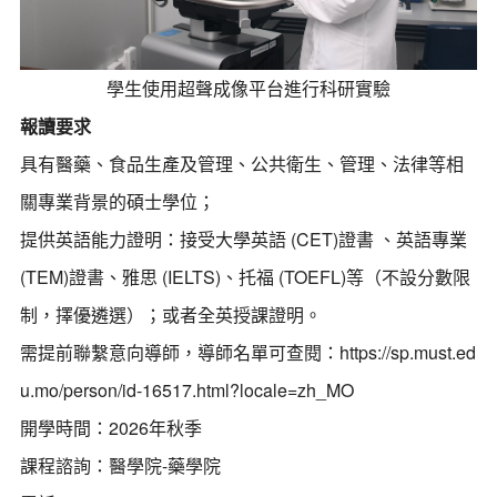
學生使用超聲成像平台進行科研實驗
報讀要求
具有醫藥、食品生產及管理、公共衛生、管理、法律等相
關專業背景的碩士學位；
提供英語能力證明：接受大學英語 (CET)證書 、英語專業
(TEM)證書、雅思 (IELTS)、托福 (TOEFL)等（不設分數限
制，擇優遴選）；或者全英授課證明。
需提前聯繫意向導師，
導師名單可查閱：
https://sp.must.ed
u.mo/person/id-16517.html?locale=zh_MO
開學時間：2026年秋季
課程諮詢：醫學院-藥學院