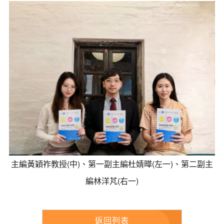
主編黃穎祚教授(中)、第一副主編杜婧曄(左一)、第二副主
編林洋芃(右一)
返回列表