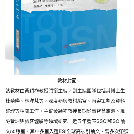
教材封面
該教材由黃穎祚教授領銜主編，副主編團隊包括其博士生
杜婧曄、林洋芃等，深度參與教材編寫、內容策劃及資料
整理等相關工作。主編黃穎祚教授長期從事智慧旅遊、風
險管理與旅客體驗等領域研究，近五年發表SSCI和SCI論
文50餘篇，其中多篇入選ESI全球高被引論文，曾多次榮獲