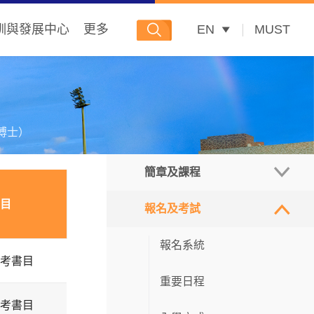
訓與發展中心
更多
EN
MUST
博士）
簡章及課程
書目
報名及考試
招生簡章
碩士課程
報名系統
參考書目
博士課程
重要日程
參考書目