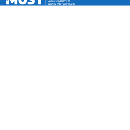
未来学生
报名系统
招生简章
硕士课程
博士课程
申请方式
入学考试
入学费用
奖助学金
学生宿舍
新生资讯
关于本院
在读学生
毕业学生
文件下载
最新消息
联络我们
研究生院
电话： (853) 8897 2262