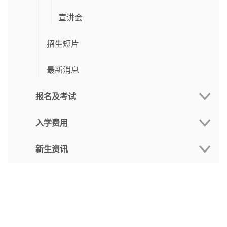
宣讲会
招生短片
最新消息
报名及考试
入学费用
报名系统
新生资讯
重要日程
学费
入学方式
报名费
新生日程
申请流程
奖助学金
新生手册