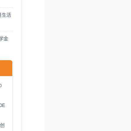
月生活
学金
0
OE
／创