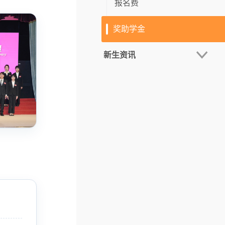
招生活动
入学方式
报名费
奖助学金
招生短片
申请流程
线上宣讲
新生资讯
最新消息
报名文件
现场咨询会
入学考试
新生日程
宣讲会
入学须知
新生手册
考试指引
学生宿舍
考试大纲（硕士）
线上注册
考试大纲（博士）
新生报到
迎新活動