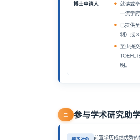
博士申请人
就读或毕
一流学
已提供至
制）或 
至少提交一
TOEF
明。
参与学术研究助学
二
前置学历成绩优秀的
授予对象