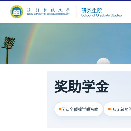
奖助学金
学费
全额或半额
资助
PGS 总额