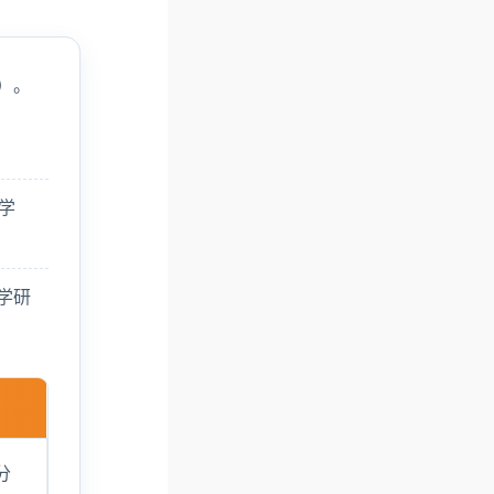
）。
学
学研
分