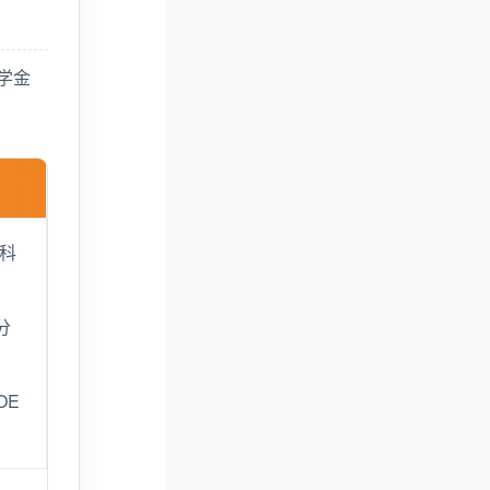
文件下载
新生欢迎会
学金
新生锦囊
院所迎新會
学科
分
OE