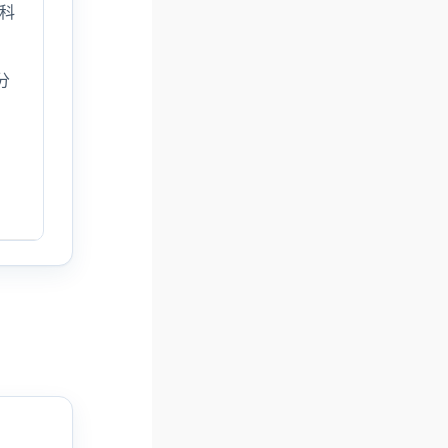
学科
分
、