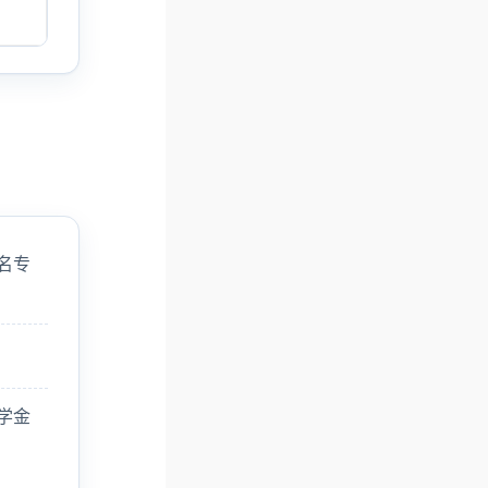
名专
学金