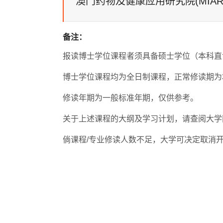
澳门药物及健康应用研究院(MIAR
地球与行星科学
-
建筑可持续设计
课程
专业范畴
博士
人工智能博士
-
创意写作博士
-
备注：
历史学博士
-
休闲管理博士
-
课程
专业范畴
报读博士学位课程者须具备硕士学位（本科直
博士学位课程均为全日制课程，正常修读期为3
生物医学科学博
-
转化药物科学博
-
士
士
修读年期为一般标准年期，仅供参考。
教育学博士
-
关于上述课程的大纲及学习计划，请查阅大学
倘课程/专业修读人数不足，大学可决定取消开
智能科学与系统
-
博士
教育博士
-