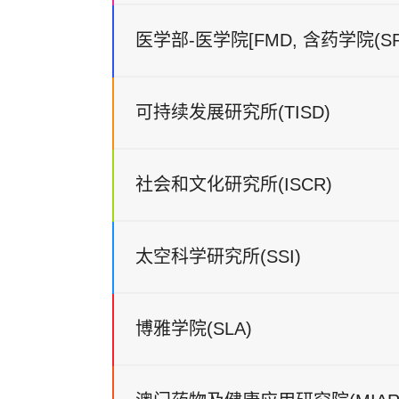
学、银行与金融
国际法
4.应用经济学范
诉讼法学
医学部-医学院[FMD, 含药学院(SP
设计学博士
艺术设计理论与
理学博士
计算机技术及其
经济学；
课程
专业范畴
环境与资源保护
文化遗产保护
电子资讯科技
5.管理科学与工
畴：商业量化、
管理、资讯系统
可持续发展研究所(TISD)
法律博士
-
中医学博士
中医基础
课程
专业范畴
中医临床
针灸
美术学博士
绘画理论与实践
社会和文化研究所(ISCR)
工商管理博士
工商管理
公共卫生学博士
-
美术史与美术理
课程
专业范畴
网络与通信博士
-
中药学博士
-
太空科学研究所(SSI)
城市与区域经济
-
课程
专业范畴
博士
博雅学院(SLA)
国际关系博士
国际关系与全球
课程
专业范畴
中西医结合博士
-
中国与葡语国家
中外文化交流
药学博士
-
建筑学博士
都市设计与更新