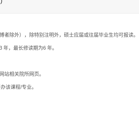
)
授课语
正常修
最长修
学、护理、生命
中文/英文
3
6
修读行星科学、
导
可报读)
（如：建筑学硕
学相关专业
报读要求
导
注
科学、化学、材
言
读年期
读年期
天文学、地球科
士MArch、建筑
中文/英文
3
6
修读计算机科学
导
中文/英文
3
6
修读创意写作、
导
料等相关专业
学、地球物理
学工学硕士、建
与技术、软件工
语言文学、中外
须提交英语能力
（包括大气物
筑学文学硕士、
中文/英文
3
6
修读历史学、文
导
程、控制科学与
授课语
正常修
最长修
中文/英文
3
6
专业不限
导
文化或相关专
证明
。
理、空间物
报读要求
导
建筑学理学硕
学、哲学、社会
注
工程、资讯与通
言
读年期
读年期
博者除外），除特别注明外，硕士应届或往届毕业生均可报读。
业；
理）、物理、化
士），或者建筑
学、人类学、经
讯工程、电子科
须提交英语能力
学、生物、地
学相关学科之城
济学或人文社会
学与技术、统计
 年，最长修读期为6 年。
英文
3
6
具有医学、药
导
证明
。
质、遥感、计算
乡规划、风景园
科学相关专业
英文
3
6
同时具有相关专
-
学、数学、医学
学、生物学、生
机、数学或相近
林、城市设计之
业（药学、中药
或相近学科之各
物医学、生物化
学科之各类专业
工学硕士。如硕
学、医学、化
类专业
中文/英文
3
6
1. 专业不限，具
导
学、生物医学工
（含工科）
士学位专业不相
学、生物学、生
须提交英语能力
网站相关院所网页。
有硕士学位/硕士
程学、生物技术
关，至少本科须
物医药、生物技
证明
。
学历；
学或相关专业硕
修读建筑学专业
术等）本科及硕
办该课程/专业。
2.
须提交英语能
士学位；
（如：建筑学学
士学位；
须提交
力证明
。
须提交英语能力
士BArch，建筑
中文/英文
3
6
具有计算机科学
导
英语能力证明
。
证明
；
学工学学士、建
与技术、数学、
申请人需提交导
筑学文学士、建
统计学、资讯科
中文/英文
3
6
专业不限，具硕
导
师联络表及英文
筑学理学士、
学、管理科学与
士学位；
研究计划书
UIA国际建筑师
工程、机械工
具有5年以上教
协会认可的建筑
程、控制科学与
育管理或教学经