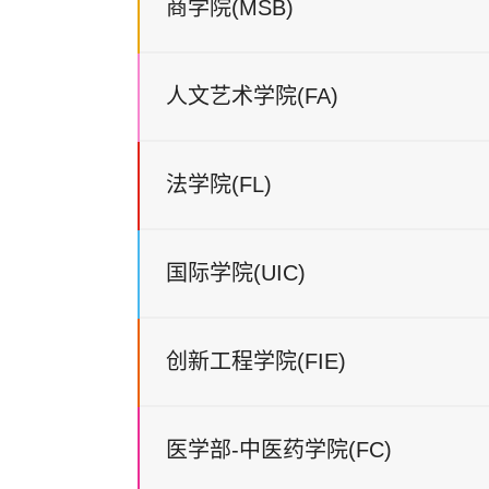
商学院(MSB)
课程
专业范畴
人文艺术学院(FA)
旅游管理博士
酒店管理
课程
专业范畴
会展管理
文化遗产管理
旅游产业可持续
法学院(FL)
管理学博士
划分为五个范畴1
课程
专业范畴
专业:
1.管理范畴：管理
学、市场学、人
国际学院(UIC)
传播学博士
含与复旦大学合
源管理、策略管
课程
专业范畴
养之“数字沟通与
企业管理学、组
传播”方向
为学、公共服务
作、国际关系、
创新工程学院(FIE)
法学博士
法学理论
课程
专业范畴
行政管理、款待
法律史
电影管理博士
-
管理；
宪法与行政法
2.会计范畴：会计
民商法
医学部-中医药学院(FC)
学；
国际汉语教育博
-
刑法
课程
专业范畴
「
注
」
3.金融范畴：财务
士
经济法