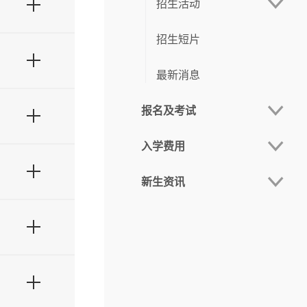
招生活动
师信息
招生短片
线上宣讲
师名单
师信息
最新消息
现场咨询会
报名及考试
宣讲会
师名单
师信息
入学费用
报名系统
师名单
师信息
新生资讯
重要日程
学费
入学方式
报名费
新生日程
师名单
师信息
师名单
申请流程
奖助学金
新生手册
师名单
报名文件
学生宿舍
师信息