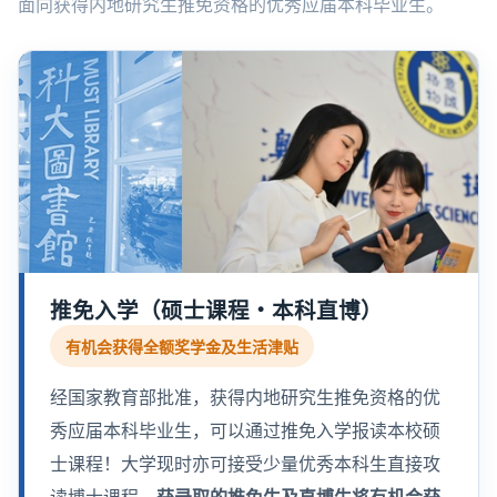
面向获得内地研究生推免资格的优秀应届本科毕业生。
推免入学（硕士课程・本科直博）
有机会获得全额奖学金及生活津贴
经国家教育部批准，获得内地研究生推免资格的优
秀应届本科毕业生，可以通过推免入学报读本校硕
士课程！大学现时亦可接受少量优秀本科生直接攻
读博士课程。
获录取的推免生及直博生将有机会获