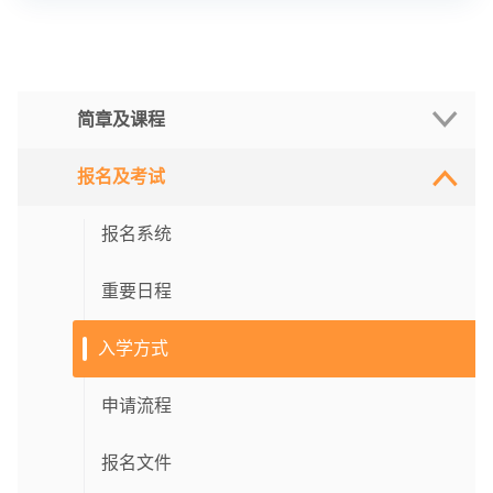
简章及课程
报名及考试
招生简章
硕士课程
报名系统
博士课程
重要日程
入学方式
招生活动
招生短片
申请流程
线上宣讲
最新消息
报名文件
现场咨询会