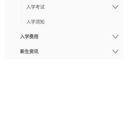
入学考试
宣讲会
入学须知
考试指引
入学费用
考试大纲（硕士）
新生资讯
学费
考试大纲（博士）
报名费
新生日程
奖助学金
新生手册
学生宿舍
线上注册
新生报到