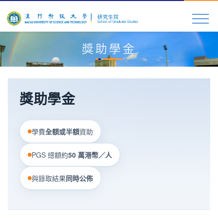
獎助學金
獎助學金
學費
全額或半額
資助
PGS 總額約
50 萬港幣／人
與錄取結果
同時公佈