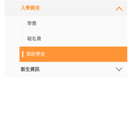
入學費用
碩士課程
報名系統
博士課程
重要日程
學費
招生活動
入學方式
報名費
獎助學金
招生短片
申請流程
線上宣講
新生資訊
最新消息
報名文件
現場諮詢會
入學考試
新生日程
宣講會
入學須知
新生手冊
考試指引
學生宿舍
考試大綱（碩士）
線上註冊
考試大綱（博士）