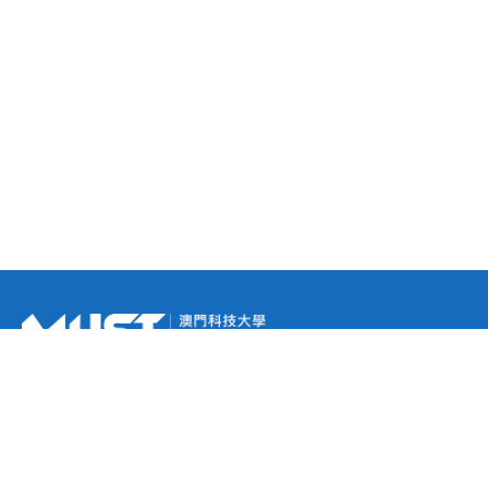
未來學生
報名系統
招生簡章
碩士課程
博士課程
新生資訊