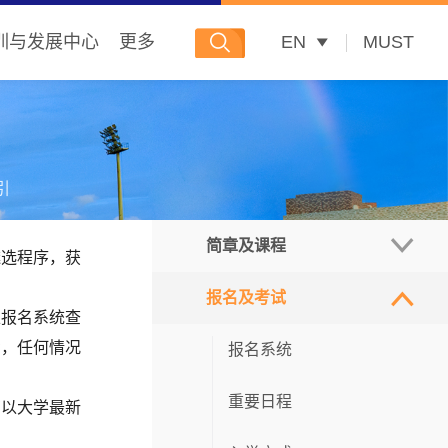
训与发展中心
更多
EN
MUST
引
简章及课程
遴选
程序，获
报名及考试
招生简章
上报名系统查
考，任何情况
硕士课程
报名系统
博士课程
重要日程
以大学最新