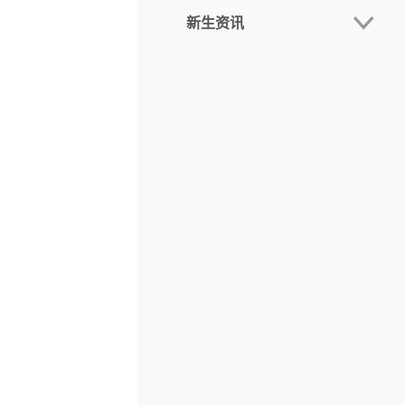
新生资讯
学费
报名费
新生日程
奖助学金
新生手册
学生宿舍
线上注册
新生报到
迎新活動
文件下载
新生欢迎会
新生锦囊